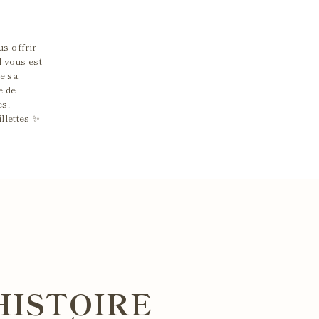
us offrir
l vous est
e sa
e de
es.
llettes ✨
HISTOIRE